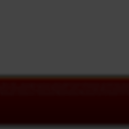
. Цель сайта – представить культуру и философию Гаудия-вайшнавизма, который ныне пре
ем последователей Шри Чайтаньи Махапрабху. Также у посетителей сайта есть возможность
спонсоры сайта являются учениками Ом Вишнупада Аштоттара-шата Шри Шримад Бхактиведа
 Желающие сотрудничать с преданными Шрилы Нараяны Махараджа для улучшения этого ва