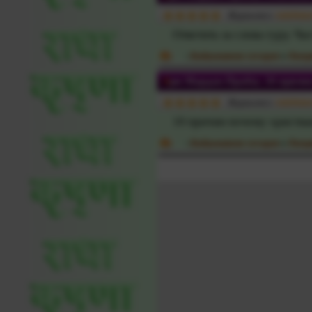
Журналист:
vaishna
Ответить за слова гуру. Час
:
Вайшнавизм сегодня
»
Лекци
Ари Мардан Прабху. 10 причи
Журналист:
vaishna
10 причин почему христиа
:
Вайшнавизм сегодня
»
Лекци