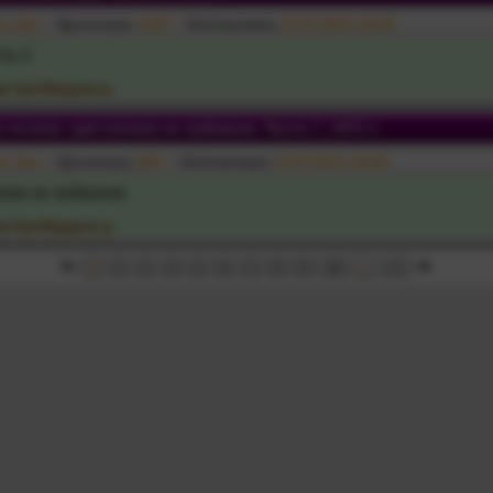
va_das
Просмотров:
1130
Опубликовано:
27-07-2013, 16:45
ть 2
и Ари Мардана д.
н почему христианин не вайшнав. Часть 7. 2015 г.
va_das
Просмотров:
905
Опубликовано:
27-07-2013, 16:45
нин не вайшнав.
и Ари Мардана д.
1
2
3
4
5
6
7
8
9
10
...
11