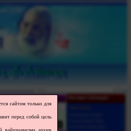
Наследие Сампрадаи
тся сайтом только для
Видео-даршан
Ш.Б.Нараяна Госвами
авит перед собой цель
Ш.Гоур Говинда Свами
Ш.Б.Свами Прабхупада
ей вайшнавизма архив