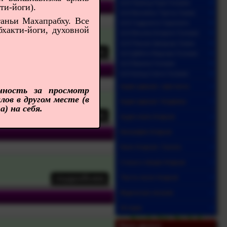
Ш.Б.Прамод Пури Госвами
ти-йоги).
Ш.Б.Валлабха Тиртха Свами
аньи Махапрабху. Все
Ш.Б.Сиддханта Сарасвати
бхакти-йоги, духовной
Ш.Б.Вигьяна Бхарати Госвами
Ш.Б.Ракшак Шридхар Свами
Ш.Б.Дайита Мадхава Госвами
Ш.Б.Вамана Госвами
Ш.Б.Кумуд Санта Госвами
Аудио-даршан: хари-катха
нность за просмотр
ов в другом месте (в
Аудио-даршан: бхаджаны
) на себя.
Аудио-книги Ачарьев
Биографии Ачарьев
Книги Ачарьев. Скачать
Статьи и лекции Ачарьев
Тексты песен Ачарьев
Ведические писания
Истории
Наши друзья