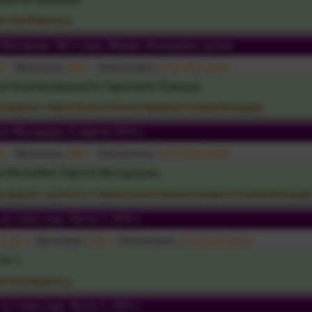
и Ари Мардана д.
 Махарадж. 80-е годы. Индия. Навадвипа-дхама.
i
Просмотров:
1001
Опубликовано:
27-07-2013, 16:45
е Бхактисиддханте Сарасвати Тхакуру.
о-даршан
»
Шрила Бхакти Ракшак Шридхар Госвами Махарадж
ти Махарадж. 8 апреля 2014 г.
i
Просмотров:
1097
Опубликовано:
27-07-2013, 16:45
и Валлабхи Тиртхи Махараджа.
о-даршан: хари-катха
»
Шрила Бхакти Вигьяна Бхарати Госвами Махарад
а слова гуру. Часть 1. 2015 г.
va_das
Просмотров:
1383
Опубликовано:
27-07-2013, 16:45
ть 1.
и Ари Мардана д.
а слова гуру. Часть 2. 2015 г.