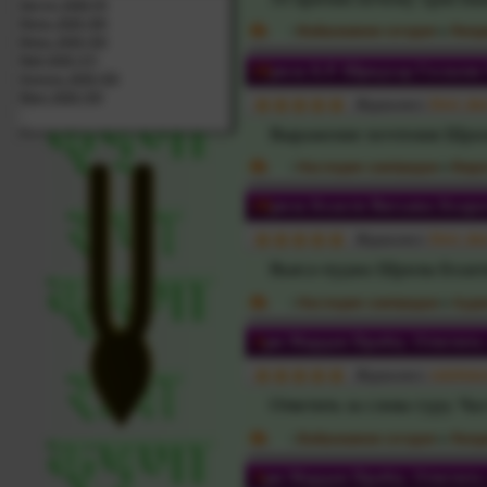
Август 2026 (5)
Июль 2026 (26)
:
Вайшнавизм сегодня
»
Лекци
Июнь 2026 (32)
Май 2026 (17)
Шрила Б.Р. Шридхар Госвами
Апрель 2026 (32)
Март 2026 (34)
Журналист:
Devi_das
Выражение почтения Шрил
Показать / скрыть весь архив
:
Наследие сампрадаи
»
Виде
Шрила Бхакти Вигьяна Бхара
Журналист:
Devi_das
Вьяса-пуджа Шрилы Бхакт
:
Наследие сампрадаи
»
Ауди
Ари Мардан Прабху. Ответить з
Журналист:
vaishna
Ответить за слова гуру. Час
:
Вайшнавизм сегодня
»
Лекци
Ари Мардан Прабху. Ответить з