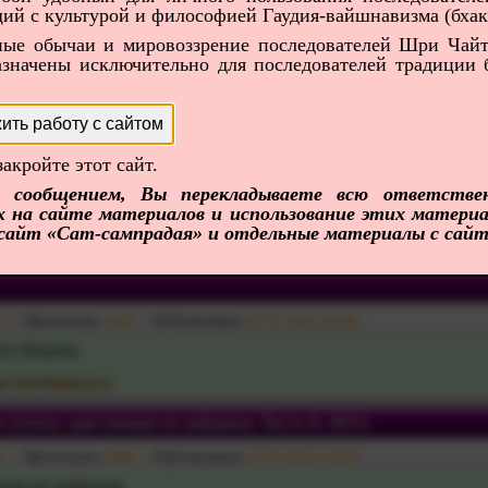
ий с культурой и философией Гаудия-вайшнавизма (бхак
а Махарадж. Баджер. Калифорния. 1999 г.
ные обычаи и мировоззрение последователей Шри Чайт
va_das
Просмотров:
956
Опубликовано:
27-07-2013, 16:45
значены исключительно для последователей традиции 
атха-лилы.
о-даршан
»
Шрила Нараяна Махарадж
ить работу с сайтом
а Махарадж. Австралия. 1999 г.
закройте этот сайт.
va_das
Просмотров:
964
Опубликовано:
27-07-2013, 16:45
м сообщением, Вы перекладываете всю ответстве
х на сайте материалов и использование этих материал
о Нём.
 сайт «Сат-сампрадая» и отдельные материалы с сайта
о-даршан
»
Шрила Нараяна Махарадж
i
Просмотров:
1030
Опубликовано:
27-07-2013, 16:45
го бхакти.
и Ари Мардана д.
н почему христианин не вайшнав. Часть 8. 2015г.
i
Просмотров:
1005
Опубликовано:
27-07-2013, 16:45
нин не вайшнав.