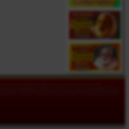
дставлен по миру Шри Брахма-Мадхва-Гаудия-Сарасват-сампрадаей. Сайт
 получать консультации, задавая свои вопросы по адресу parantapa@rambler.ru.
нты Нараяны Госвами Махараджа, рупануга-бхакти-ачарьи в одиннадцатом поколении
йшнавского сайта могут обращаться по вышеуказанному электронному адресу. Мы