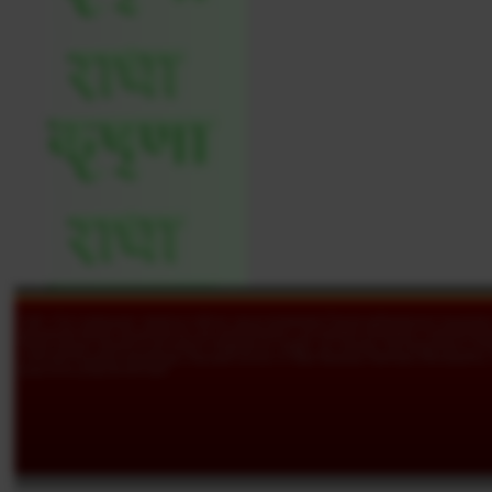
Сайт «Сат-сампрадая» является сайтом, представляющим Гаудия-вайшнавскую традицию
преимущественно предназначен для ознакомления с духовными обычаями и мировоззрени
Также можно связаться для живого общения по скайпу: ari_mardan. Организаторы и 
учителей бхагавад-парампары, берущей начало от Шри Кришны Чайтаньи Махапрабху.
рады всем доброжелателям!