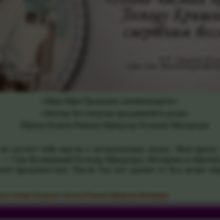
«Шри Шри Прапанна-дживанамрита»
«Нектар бессмертия предавшейся души»
Шрила Бхакти Ракшак Шридхар Госвами Махарадж
 пугают тебя мысли о нескончаемых муках. Твои враги, 
а — Сам Всевышний Господь Шридхара. Воспрянь и обратис
ной преданностью. Ужели Тот, кто хранит от бед целые ми
ьи и лекции Ачарьев
»
Бхакти Ракшак Шридхар Махарадж