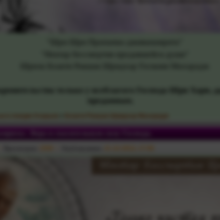
"Шри Шри Прапанна-дживанамрита"
"Нектар бессмертия предавшейся души"
Шрила Бхакти Ракшак Шридхар Госвами Махарадж
кровительства только у всеблагого Господа Шри Хари, 
преданным.
ьи и лекции Ачарьев
»
Бхакти Ракшак Шридхар Махарадж
мрита». Вера в спасительную силу Господа.
Просмотров:
1559
Опубликовано:
21-12-2012, 17:06