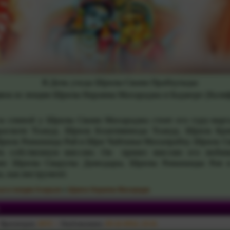
В День ухода Шрилы Свами Прабхупады
вок из лекции Шрилы Нараяны Махараджа в Баджере (Кали
спиной у Шрилы Свами Махараджа стоит его гуру-варга,
расвати Тхакур, Шрила Бхактивинода Тхакур, Шрила Кр
рила Рамананда Рай и Шри Чайтанья Махапрабху. Шрила С
ать собственную миссию. Он принес миссию его люби
сию Шрилы Сварупы Дамодары, Шрилы Рамананды Рая 
а, как инструмент.
ьи и лекции Ачарьев
»
Шрила Нараяна Махарадж
.
Просмотров:
1672
Опубликовано:
25-12-2012, 13:11