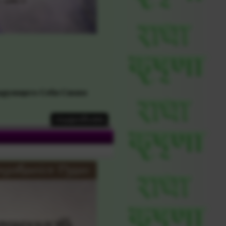
дарующего Себя Своим