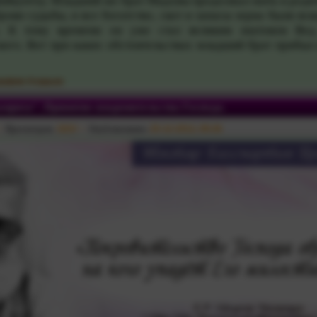
 Вайкунтху. Младший же брат Мадхвы продолжал жить в роди
и судьбы, и все богатство, скот и запасы зерна были вск
. К тому времени он уже стал великим знатоком Вед
кого. Вот при каких обстоятельствах младший брат прибыл
рафия Ачарьев
амрита". Принятие покровительства Господа.
Просмотров:
1810
Опубликовано:
25-12-2012, 09:26