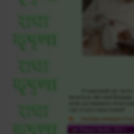
О порочный ум, пусть не
коснуться, ибо твой Владык
легко достижимого безуслов
слуг от всех недостатков?
:
Наследие сампрадаи
»
Стат
Ари Мардан Прабху. 2011 г.