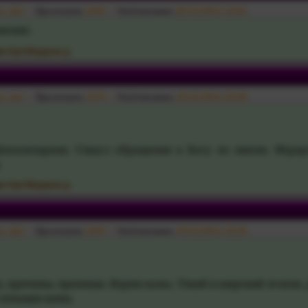
va_das
Просмотров:
1042
Опубликовано:
20-12-2012, 14:01
ижение.
и Ари Мардана д.
va_das
Просмотров:
1279
Опубликовано:
19-12-2012, 10:36
ангалачарана
. Смысл обращения к Богу по имени. Иерар
.
и Ари Мардана д.
va_das
Просмотров:
1204
Опубликовано:
19-12-2012, 10:35
а, причины, признаки. Корни
камы
. Узкий и широкий эгоизм.
слокации камы.