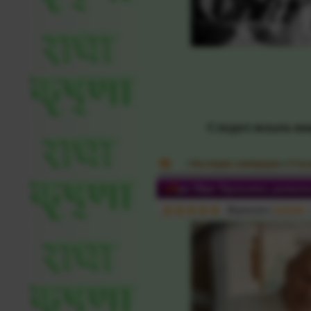
Следует искать по
:
Наследие сампрадаи
»
Стат
«Шри Шри Прапанна-дживана
Журналист:
kamala