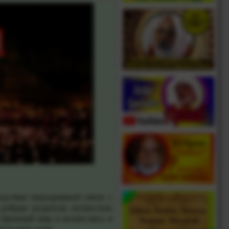
дствие неразрывной связи с
о добрые родители полностью
 бренный мир и вознеслись в