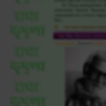
вечное царство Господа, на
92. Тогда нахмурились бров
попечения братом Мадхвы
отрешенности от всего мирс
Вед...
:
Наследие сампрадаи
»
Биог
"Шри Шри Прапанна-дживан
Журналист:
kamala