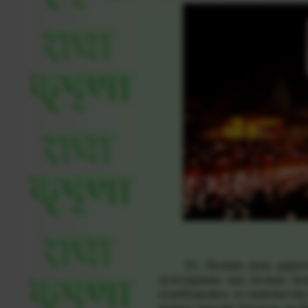
91. Полная луна дарует 
лучезарным, как полная лу
освободились от невежества