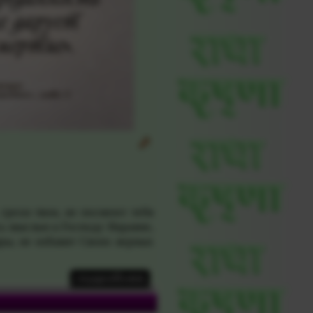
грехи твои, не посмеют тебя
ь мыслью к Господу Нараяне,
ры, не избавит Своих верных