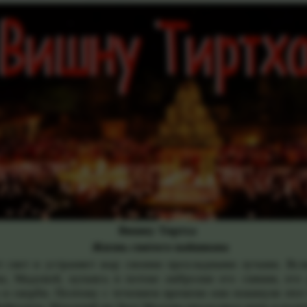
Вишну Тиртха
Жизнь святого вайшнава
свет и устраняет жар своими прохладными лучами. Всле
на, Мадхвой, купаясь в потоке амброзии его сияния, ег
 и скорби. Поэтому с течением времени они покинули этот