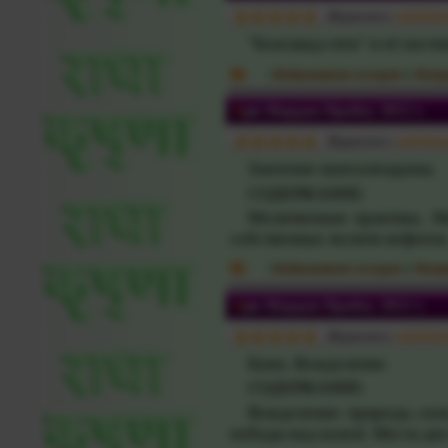
Журналист:
vaishna
"Бхагавад-гита" и её пост
:
Вайшнавизм сегодня
»
Лекци
Ари Мардан Прабху. 2012 г.
Журналист:
vaishna
Значение
мангалачараны.
СОДЕРЖАНИЕ:
Молитвенная практика.
М
собственных молитв нефитов
:
Вайшнавизм сегодня
»
Лекци
Ари Мардан Прабху. 2012 г.
Журналист:
vaishna
Кама. Вожделение.
СОДЕРЖАНИЕ:
Вожделение: природа, сил
победы над
камой
. Места ди