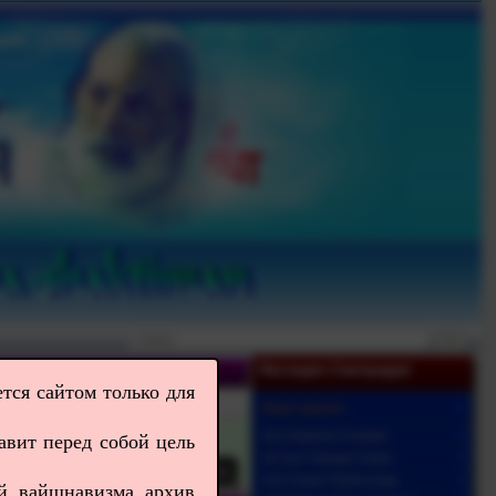
Наследие Сампрадаи
тся сайтом только для
Видео-даршан
ерживать здоровье.
Ш.Б.Нараяна Госвами
авит перед собой цель
Ш.Гоур Говинда Свами
Ш.Б.Свами Прабхупада
ей вайшнавизма архив