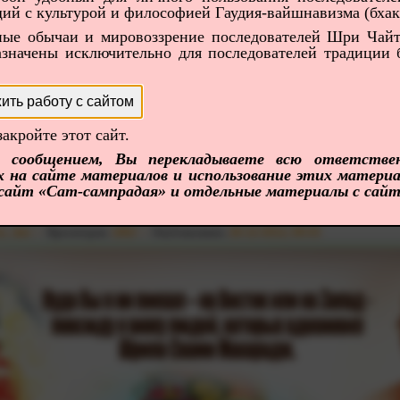
ий с культурой и философией Гаудия-вайшнавизма (бхак
 Прабху. 2012 г.
ные обычаи и мировоззрение последователей Шри Чайт
va_das
Просмотров:
1319
Опубликовано:
31-12-2012, 15:48
значены исключительно для последователей традиции 
ить работу с сайтом
 других стран. Практичность Вед.
Карма-канда, гьяна-ка
хабхарата». Слава Ганги. Река Вайтарани, Вираджа, Джа
закройте этот сайт.
и. Псевдосвященные реки. Святость простой воды. Варуна.
м сообщением, Вы перекладываете всю ответстве
х на сайте материалов и использование этих материал
и Ари Мардана д.
 сайт «Сат-сампрадая» и отдельные материалы с сайта
рабхупады.
va_das
Просмотров:
1862
Опубликовано:
26-12-2012, 09:43