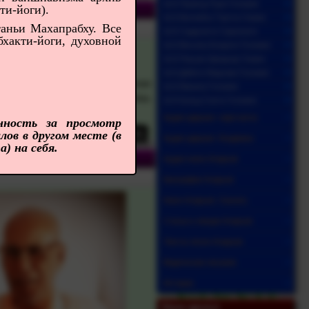
Ш.Б.Прамод Пури Госвами
ти-йоги).
Ш.Б.Валлабха Тиртха Свами
аньи Махапрабху. Все
Ш.Б.Сиддханта Сарасвати
бхакти-йоги, духовной
Ш.Б.Вигьяна Бхарати Госвами
Ш.Б.Ракшак Шридхар Свами
Ш.Б.Дайита Мадхава Госвами
нда
и
упасана-канда
. Величие
Ш.Б.Вамана Госвами
мбунади. Вселенские океаны.
Ш.Б.Кумуд Санта Госвами
Аудио-даршан: хари-катха
нность за просмотр
ов в другом месте (в
Аудио-даршан: бхаджаны
) на себя.
Аудио-книги Ачарьев
Биографии Ачарьев
Книги Ачарьев. Скачать
Статьи и лекции Ачарьев
Тексты песен Ачарьев
Ведические писания
Истории
Наши друзья