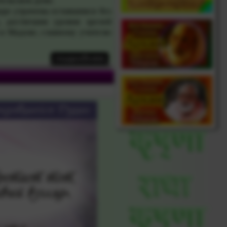
тельском доме.
оре утрачены оставшимся без
, достигшим уровня зрелой
 к Мадхве, славному учителю