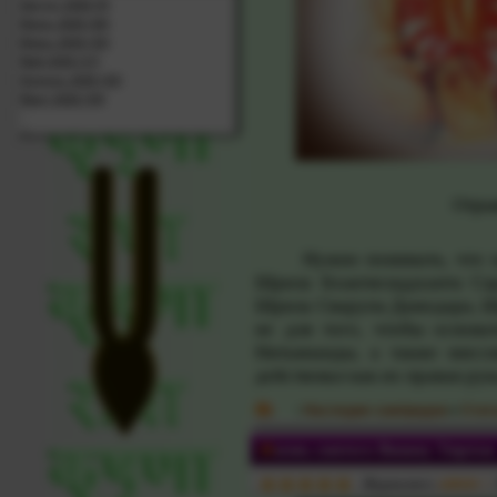
Август 2026 (5)
Июль 2026 (26)
Июнь 2026 (32)
Май 2026 (17)
Апрель 2026 (32)
Март 2026 (34)
Показать / скрыть весь архив
Отры
Нужно понимать, что за 
Шрила Бхактисиддханта Са
Шрила Сварупа Дамодара, Ш
не для того, чтобы основ
Нитьянанды, а также мис
действовал как их правая рук
:
Наследие сампрадаи
»
Стат
Жизнь святого Вишну Тиртхи
Журналист:
admin