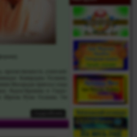
форния).
 преемственность учителей:
ишнадас Кавираджа Госвами,
вами Махарадж приехал сюда
мых Радхи-Кришны и Гаура-
и Шрилы Рупы Госвами. Он