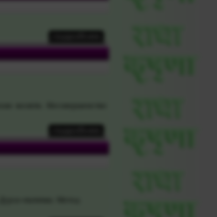
хия молитв. Несовершенство
Дурга-таттва
. Метод